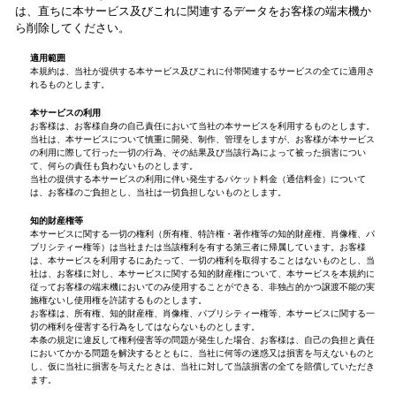
は、直ちに本サービス及びこれに関連するデータをお客様の端末機か
ら削除してください。
適用範囲
本規約は、当社が提供する本サービス及びこれに付帯関連するサービスの全てに適用さ
れるものとします。
本サービスの利用
お客様は、お客様自身の自己責任において当社の本サービスを利用するものとします。
当社は、本サービスについて慎重に開発、制作、管理をしますが、お客様が本サービス
の利用に際して行った一切の行為、その結果及び当該行為によって被った損害につい
て、何らの責任も負わないものとします。
当社の提供する本サービスの利用に伴い発生するパケット料金（通信料金）について
は、お客様のご負担とし、当社は一切負担しないものとします。
知的財産権等
本サービスに関する一切の権利（所有権、特許権・著作権等の知的財産権、肖像権、パ
ブリシティー権等）は当社または当該権利を有する第三者に帰属しています。お客様
は、本サービスを利用するにあたって、一切の権利を取得することはないものとし、当
社は、お客様に対し、本サービスに関する知的財産権について、本サービスを本規約に
従ってお客様の端末機においてのみ使用することができる、非独占的かつ譲渡不能の実
施権ないし使用権を許諾するものとします。
お客様は、所有権、知的財産権、肖像権、パブリシティー権等、本サービスに関する一
切の権利を侵害する行為をしてはならないものとします。
本条の規定に違反して権利侵害等の問題が発生した場合、お客様は、自己の負担と責任
においてかかる問題を解決するとともに、当社に何等の迷惑又は損害を与えないものと
し、仮に当社に損害を与えたときは、当社に対して当該損害の全てを賠償していただき
ます。