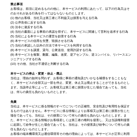
禁止事項
お客様は、前項に定めるものの他に、本サービスの利用にあたって、以下の行為又はそ
のおそれがある行為を行ってはならないものとします。
(1) 他のお客様、当社又は第三者に不利益又は損害を与える行為
(2) 公序良俗に反する行為
(3) 法令に違反する行為
(4) 当社の書面による事前の承認を得ずに、本サービスに関連して営利を追求する行為
(5) 当社による本サービスの運営を妨害する行為
(6) 本サービスの信用を失墜、毀損させる行為
(7) 当社の承認した以外の方法で本サービスを利用する行為
(8) 本サービスを譲渡、貸与、公衆送信、使用許諾する行為
(9) 本サービスを複製、翻案、編集、改変、逆アセンブル、逆コンパイル、リバースエン
ジニアリングする行為
(10) その他、当社が不適切と判断する行為
本サービスの停止・変更・休止・廃止
当社は、理由の如何を問わず、お客様に事前の通知及びいかなる補償をすることもな
く、本サービスの全部又は一部を停止、変更、休止又は廃止することができるものとし
ます。当該停止等によって、お客様又は第三者に損害が生じた場合であっても、当社
は、何らの責任も負わないものとします。
免責
当社は、本サービスに係る情報のすべてについての正確性、安全性及び有用性を保証す
るものではありません。本サービスに係る情報によりお客様又は第三者に損害が生じた
場合であっても、当社は、その損害について何らの責任も負わないものとします。ま
た、本サービスに係る情報がお客様若しくは第三者の権利を侵害し、又は当該権利侵害
に起因して紛争が生じた場合であっても、当社は、その侵害及び紛争について何らの責
任も負わないものとします。
お客様の端末機環境又は通信環境等その他の理由によっては、本サービスが正常に利用