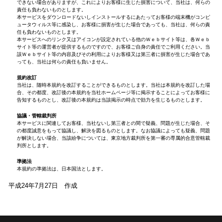
できない場合がありますが、これによりお客様に生じた損害について、当社は、何らの
責任も負わないものとします。
本サービスをダウンロードないしインストールするにあたってお客様の端末機がコンピ
ュータウィルス等に感染し、お客様に損害が生じた場合であっても、当社は、何らの責
任も負わないものとします。
本サービスへのリンク又はアイコンが設定されている他のＷｅｂサイト等は、各Ｗｅｂ
サイト等の運営者が提供するものですので、お客様ご自身の責任でご利用ください。当
該Ｗｅｂサイト等の内容及びその利用によりお客様又は第三者に損害が生じた場合であ
っても、当社は何らの責任も負いません。
規約改訂
当社は、随時本規約を改訂することができるものとします。当社は本規約を改訂した場
合、その都度、改訂後の本規約を当社ホームページ等に掲示することによってお客様に
告知するものとし、改訂後の本規約は当該掲示の時点で効力を生じるものとします。
協議・管轄裁判所
本サービスに関連してお客様、当社ないし第三者との間で疑義、問題が生じた場合、そ
の都度誠意をもって協議し、解決を図るものとします。なお協議によっても疑義、問題
が解決しない場合、当該紛争については、東京地方裁判所を第一審の専属的合意管轄裁
判所とします。
準拠法
本規約の準拠法は、日本国法とします。
平成24年7月27日 作成