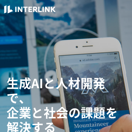
INTERLINK
生成AIと人材開発
で、
企業と社会の課題を
解決する