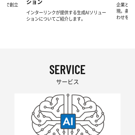
ション
陰様で創立
企業と人
た。
現。条件
インターリンクが提供する生成AIソリュー
わせを自
ションについてご紹介します。
SERVICE
サービス