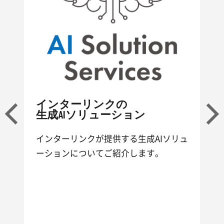
ビ
インターリンクの
生成AIソリューション
Previous
N
ア
ュ
インターリンクが提供する生成AIソリュ
日
ど。
ーションについてご紹介します。
メ
そ
ま
あ
気
の