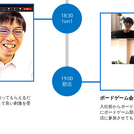
18:30
1on1
19:00
部活
知ってもらえるだ
ボードゲーム会
きて良い刺激を受
入社前からボード
にボードゲーム部
活に参加させても