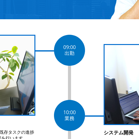
09:00
出勤
10:00
業務
既存タスクの進捗
システム開発
認を行います。