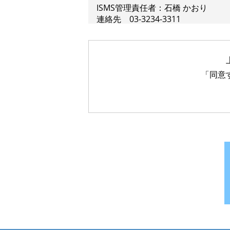
ISMS管理責任者：石橋 かおり
連絡先 03-3234-3311
2.個人情報の利用目的について
「同意
弊社は以下に掲げる利用目的のため
・開発したシステムの保守サービス
・採用応募者への面接日時及び採用
・従業者の人事、労務、健康管理の
3.個人情報の提供について
弊社は以下の場合を除いて、第三者
・ご本人様からの同意を得ている場
・法令等により要求された場合
・弊社業務委託先に業務を委託する