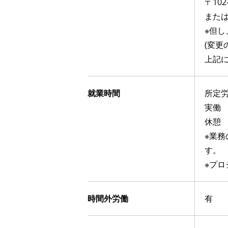
〒102
また
※但
(変更
上記
就業時間
所定労
実
休
※業
す。
※プ
時間外労働
有