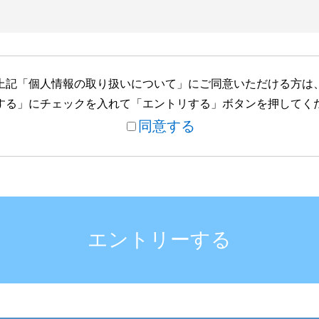
上記「個人情報の取り扱いについて」にご同意いただける方は
する」にチェックを入れて「エントリする」ボタンを押してく
に個人情報を収集します。
同意する
をおこなうため
可否の連絡をするため
ため
エントリーする
に個人情報を提供することはございません。
合
場合。この際には次項の「個人情報の預託について」に従いま