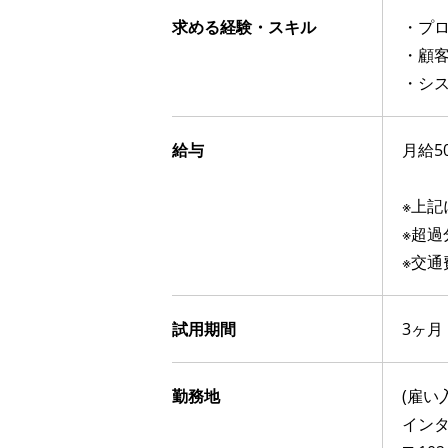
求める経験・スキル
・プ
・顧
・シ
給与
月給5
※上記
※超
※交
試用期間
3ヶ
勤務地
(雇い
イン