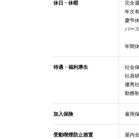
休日・休暇
完全
年次有
慶弔
バー
年間休
待遇・福利厚生
社会
社員
優秀
勤務
加入保険
雇用
受動喫煙防止措置
屋内