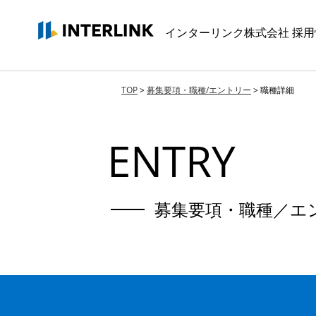
インターリンク株式会社
採用
TOP
>
募集要項・職種/エントリー
>
職種詳細
ENTRY
募集要項・職種／エ